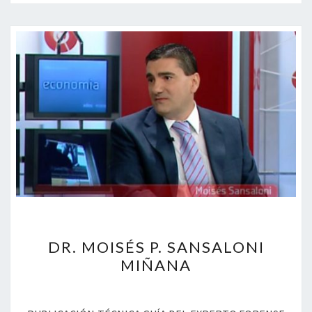
DR.
DR. MOISÉS P. SANSALONI
MOISÉS
P.
MIÑANA
SANSALONI
MIÑANA