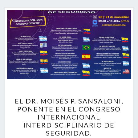
EL
EL DR. MOISÉS P. SANSALONI,
DR.
MOISÉS
PONENTE EN EL CONGRESO
P.
INTERNACIONAL
SANSALONI,
INTERDISCIPLINARIO DE
PONENTE
SEGURIDAD.
EN