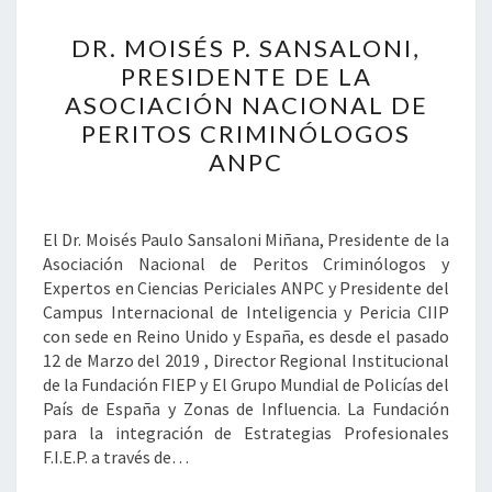
DR.
DR. MOISÉS P. SANSALONI,
MOISÉS
P.
PRESIDENTE DE LA
SANSALONI,
ASOCIACIÓN NACIONAL DE
PRESIDENTE
PERITOS CRIMINÓLOGOS
DE
ANPC
LA
ASOCIACIÓN
NACIONAL
El Dr. Moisés Paulo Sansaloni Miñana, Presidente de la
DE
Asociación Nacional de Peritos Criminólogos y
PERITOS
Expertos en Ciencias Periciales ANPC y Presidente del
CRIMINÓLOGOS
Campus Internacional de Inteligencia y Pericia CIIP
ANPC
con sede en Reino Unido y España, es desde el pasado
12 de Marzo del 2019 , Director Regional Institucional
de la Fundación FIEP y El Grupo Mundial de Policías del
País de España y Zonas de Influencia. La Fundación
para la integración de Estrategias Profesionales
F.I.E.P. a través de…