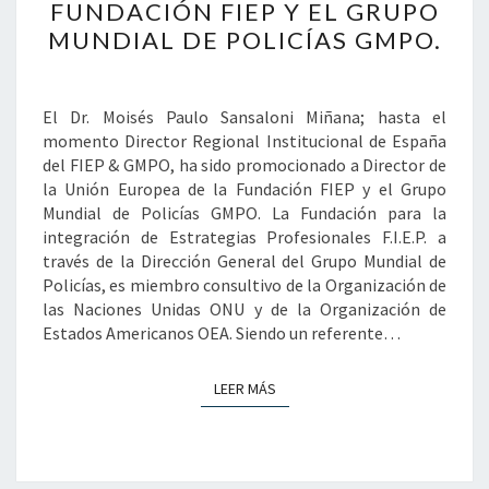
FUNDACIÓN FIEP Y EL GRUPO
A
MUNDIAL DE POLICÍAS GMPO.
DIRECTOR
DE
LA
El Dr. Moisés Paulo Sansaloni Miñana; hasta el
UNIÓN
momento Director Regional Institucional de España
EUROPEA
del FIEP & GMPO, ha sido promocionado a Director de
DE
la Unión Europea de la Fundación FIEP y el Grupo
LA
Mundial de Policías GMPO. La Fundación para la
FUNDACIÓN
integración de Estrategias Profesionales F.I.E.P. a
FIEP
través de la Dirección General del Grupo Mundial de
Y
Policías, es miembro consultivo de la Organización de
EL
las Naciones Unidas ONU y de la Organización de
GRUPO
Estados Americanos OEA. Siendo un referente…
MUNDIAL
DE
POLICÍAS
LEER MÁS
LEER MÁS
GMPO.