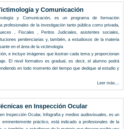
Victimología y Comunicación
imología y Comunicación, es un programa de formación
a profesionales de la investigación tanto pública como privada,
Jueces , Fiscales , Peritos Judiciales, asistentes sociales,
ituciones penitenciarias y, también, a estudiosos de la materia
ante en el área de la victimología
ión, e incluye imágenes que ilustran cada tema y proporcionan
je. El nivel formativo es gradual, es decir, el alumno podrá
pendiendo en todo momento del tiempo que dedique al estudio y
Leer más…
Técnicas en Inspección Ocular
en Inspección Ocular, Infografía y medios audiovisuales, es un
 eminentemente práctico, está indicado a profesionales de la
a, y, también, a estudiosos de la materia que deseen recibir una