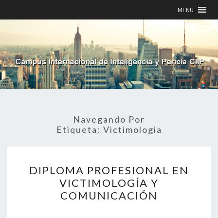
MENU
Navegando Por
Etiqueta:
Victimologia
DIPLOMA
DIPLOMA PROFESIONAL EN
PROFESIONAL
EN
VICTIMOLOGÍA Y
VICTIMOLOGÍA
COMUNICACIÓN
Y
COMUNICACIÓN