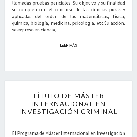
llamadas pruebas periciales. Su objetivo y su finalidad
se cumplen con el concurso de las ciencias puras y
aplicadas del orden de las matemáticas, física,
química, biología, medicina, psicología, etc.Su acción,
se expresa en ciencia,…
LEER MÁS
LEER MÁS
TÍTULO
TÍTULO DE MÁSTER
DE
MÁSTER
INTERNACIONAL EN
INTERNACIONAL
INVESTIGACIÓN CRIMINAL
EN
INVESTIGACIÓN
CRIMINAL
El Programa de Máster Internacional en Investigación