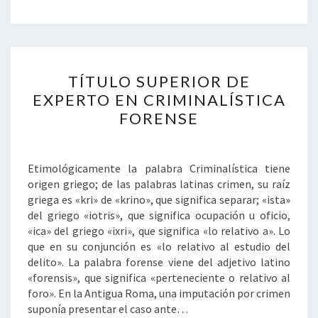
TÍTULO
TÍTULO SUPERIOR DE
SUPERIOR
DE
EXPERTO EN CRIMINALÍSTICA
EXPERTO
FORENSE
EN
CRIMINALÍSTICA
FORENSE
Etimológicamente la palabra Criminalística tiene
origen griego; de las palabras latinas crimen, su raíz
griega es «kri» de «krino», que significa separar; «ista»
del griego «iotris», que significa ocupación u oficio,
«ica» del griego «ixri», que significa «lo relativo a». Lo
que en su conjunción es «lo relativo al estudio del
delito». La palabra forense viene del adjetivo latino
«forensis», que significa «perteneciente o relativo al
foro». En la Antigua Roma, una imputación por crimen
suponía presentar el caso ante…