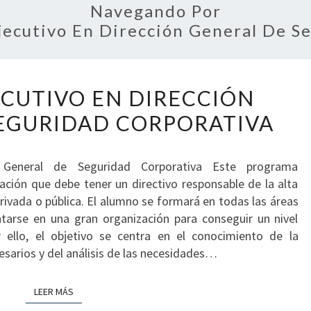
Navegando Por
jecutivo En Dirección General De S
DIPLOMA
ECUTIVO EN DIRECCIÓN
EJECUTIVO
EN
EGURIDAD CORPORATIVA
DIRECCIÓN
GENERAL
n General de Seguridad Corporativa Este programa
DE
ación que debe tener un directivo responsable de la alta
SEGURIDAD
rivada o pública. El alumno se formará en todas las áreas
CORPORATIVA
rse en una gran organización para conseguir un nivel
 ello, el objetivo se centra en el conocimiento de la
esarios y del análisis de las necesidades…
LEER MÁS
LEER MÁS