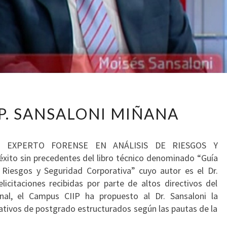
DR.
 P. SANSALONI MIÑANA
MOISÉS
P.
SANSALONI
EL EXPERTO FORENSE EN ANÁLISIS DE RIESGOS Y
MIÑANA
ito sin precedentes del libro técnico denominado “Guía
 Riesgos y Seguridad Corporativa” cuyo autor es el Dr.
licitaciones recibidas por parte de altos directivos del
nal, el Campus CIIP ha propuesto al Dr. Sansaloni la
tivos de postgrado estructurados según las pautas de la