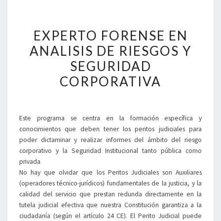
EXPERTO
EXPERTO FORENSE EN
FORENSE
EN
ANALISIS DE RIESGOS Y
ANALISIS
SEGURIDAD
DE
RIESGOS
CORPORATIVA
Y
SEGURIDAD
CORPORATIVA
Este programa se centra en la formación específica y
conocimientos que deben tener los peritos judiciales para
poder dictaminar y realizar informes del ámbito del riesgo
corporativo y la Seguridad Institucional tanto pública como
privada
No hay que olvidar que los Peritos Judiciales son Auxiliares
(operadores técnico-jurídicos) fundamentales de la justicia, y la
calidad del servicio que prestan redunda directamente en la
tutela judicial efectiva que nuestra Constitución garantiza a la
ciudadanía (según el artículo 24 CE). El Perito Judicial puede