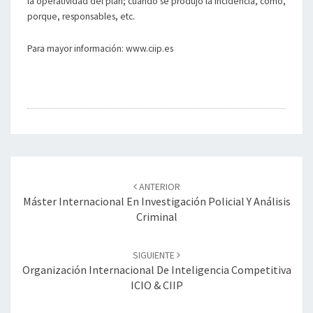
la operatividad del plan; cuando se produjo la incidencia, como,
porque, responsables, etc.
Para mayor información: www.ciip.es
Navegación
de
ANTERIOR
entradas
Máster Internacional En Investigación Policial Y Análisis
Criminal
SIGUIENTE
Organización Internacional De Inteligencia Competitiva
ICIO & CIIP