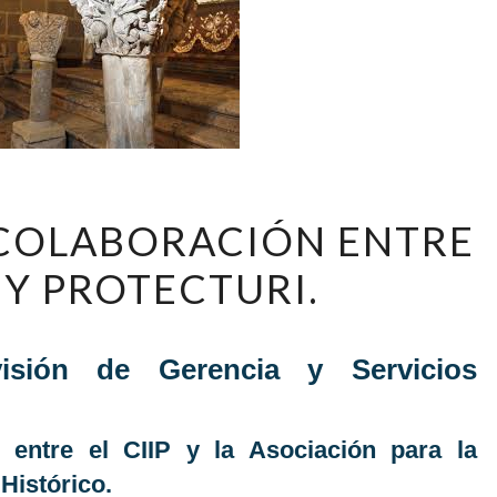
ACUERDO
COLABORACIÓN ENTRE
DE
COLABORACIÓN
P Y PROTECTURI.
ENTRE
EL
CIIP
isión de Gerencia y Servicios
Y
PROTECTURI.
 entre el CIIP y la Asociación para la
Histórico.