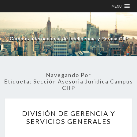
MENU
Navegando Por
Etiqueta:
Sección Asesoria Juridica Campus
CIIP
DIVISIÓN
DIVISIÓN DE GERENCIA Y
DE
GERENCIA
SERVICIOS GENERALES
Y
SERVICIOS