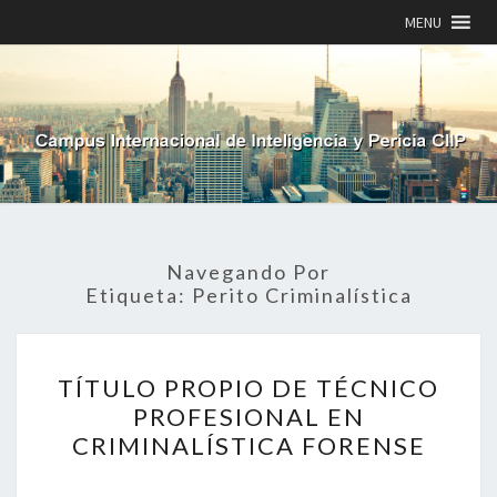
MENU
Navegando Por
Etiqueta:
Perito Criminalística
TÍTULO
TÍTULO PROPIO DE TÉCNICO
PROPIO
DE
PROFESIONAL EN
TÉCNICO
CRIMINALÍSTICA FORENSE
PROFESIONAL
EN