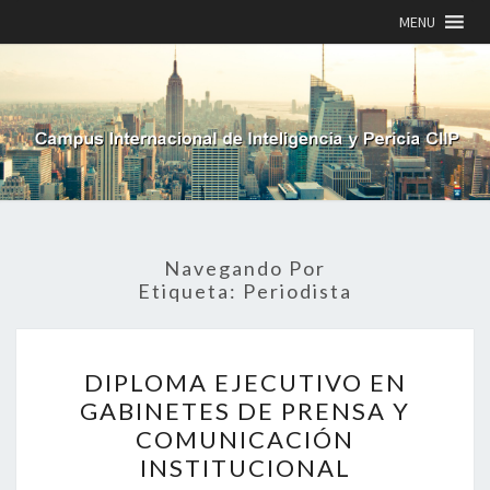
MENU
Navegando Por
Etiqueta:
Periodista
DIPLOMA
DIPLOMA EJECUTIVO EN
EJECUTIVO
EN
GABINETES DE PRENSA Y
GABINETES
COMUNICACIÓN
DE
INSTITUCIONAL
PRENSA