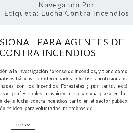
Navegando Por
Etiqueta:
Lucha Contra Incendios
DIPLOMA
SIONAL PARA AGENTES DE
PROFESIONAL
PARA
 CONTRA INCENDIOS
AGENTES
DE
ión a la investigación forense de incendios, y tiene como
LA
rmativas básicas de determinados colectivos profesionales
LUCHA
nadas con los Incendios Forestales ; por tanto, está
CONTRA
sean profesionales o aspiren a ocupar una plaza en los
INCENDIOS
ón de la lucha contra incendios tanto en el sector público
ción es ideal para voluntarios, miembros de…
LEER MÁS
LEER MÁS