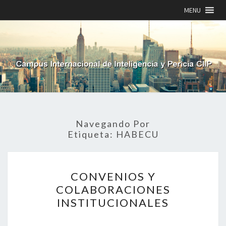
MENU
Navegando Por
Etiqueta:
HABECU
CONVENIOS
CONVENIOS Y
Y
COLABORACIONES
COLABORACIONES
INSTITUCIONALES
INSTITUCIONALES