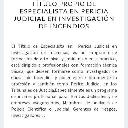
TÍTULO PROPIO DE
PROPIO
DE
ESPECIALISTA EN PERICIA
ESPECIALISTA
JUDICIAL EN INVESTIGACIÓN
EN
DE INCENDIOS
PERICIA
JUDICIAL
EN
El Título de Especialista en Pericia Judicial en
INVESTIGACIÓN
Investigación de Incendios, es un programa de
DE
formación de alto nivel y eminentemente práctico,
INCENDIOS
está dirigido a profesionales con formación técnica
básica, que deseen formarse como Investigador de
Causas de Incendios y poder ejercer libremente la
profesión y también como Perito Judicial en los
Tribunales de Justicia.Especialmente es un programa
de interés profesional para: Peritos Judiciales y de
empresas aseguradoras, Miembros de unidades de
Policía Científica o Judicial, Gerentes de riesgos,
Investigadores…