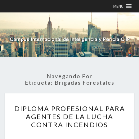
MENU
Navegando Por
Etiqueta:
Brigadas Forestales
DIPLOMA
DIPLOMA PROFESIONAL PARA
PROFESIONAL
PARA
AGENTES DE LA LUCHA
AGENTES
CONTRA INCENDIOS
DE
LA