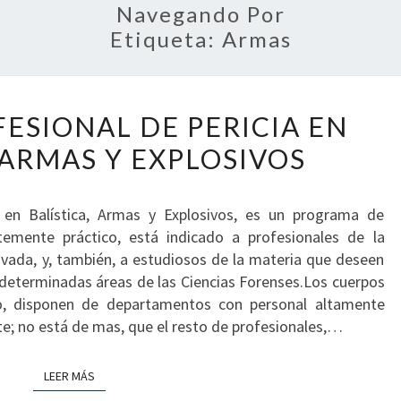
Navegando Por
Etiqueta:
Armas
DIPLOMA
ESIONAL DE PERICIA EN
PROFESIONAL
DE
 ARMAS Y EXPLOSIVOS
PERICIA
EN
 en Balística, Armas y Explosivos, es un programa de
BALÍSTICA,
emente práctico, está indicado a profesionales de la
ARMAS
ivada, y, también, a estudiosos de la materia que deseen
Y
n determinadas áreas de las Ciencias Forenses.Los cuerpos
EXPLOSIVOS
o, disponen de departamentos con personal altamente
te; no está de mas, que el resto de profesionales,…
LEER MÁS
LEER MÁS