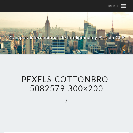
MENU
PEXELS-COTTONBRO-
5082579-300×200
/