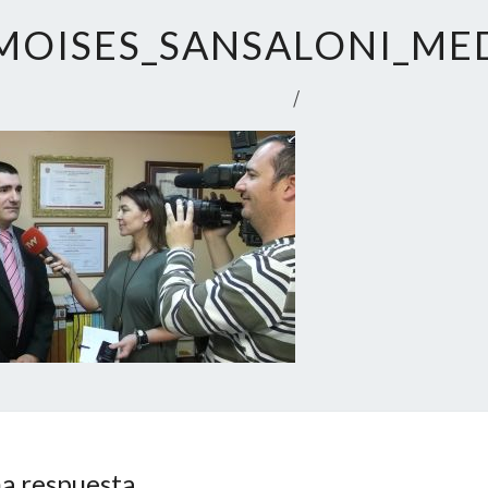
MOISES_SANSALONI_ME
/
a respuesta