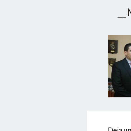
__
Deja un