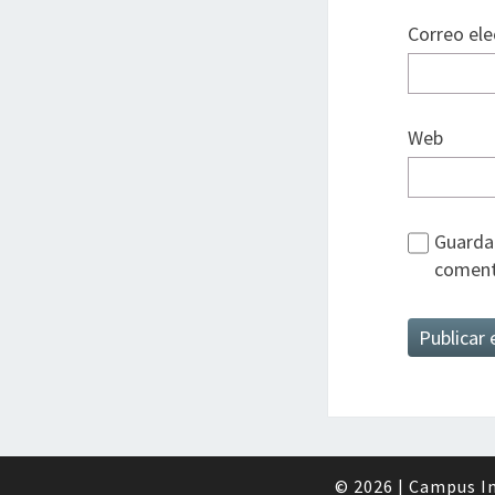
Correo el
Web
Guarda 
coment
© 2026
|
Campus In