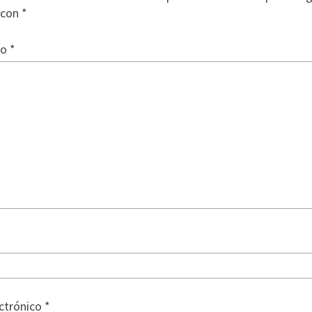
 con
*
io
*
ectrónico
*